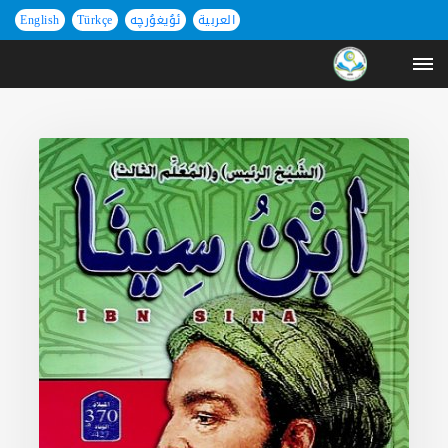
العربية
ئۇيغۇرچە
Türkçe
English