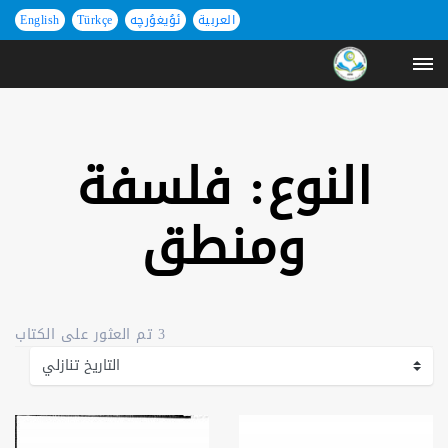
العربية
ئۇيغۇرچە
Türkçe
English
النوع: فلسفة
ومنطق
3 تم العثور على الكتاب