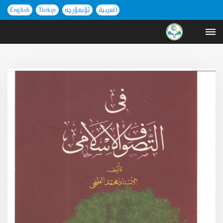
العربية
ئۇيغۇرچە
Türkçe
English