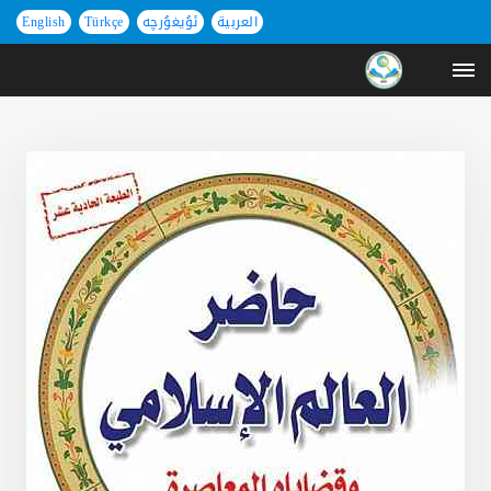
العربية
ئۇيغۇرچە
Türkçe
English